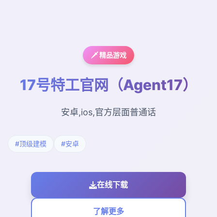
🗡️ 精品游戏
17号特工官网（Agent17）
安卓,ios,官方层面普通话
#顶级建模
#安卓
在线下载
了解更多