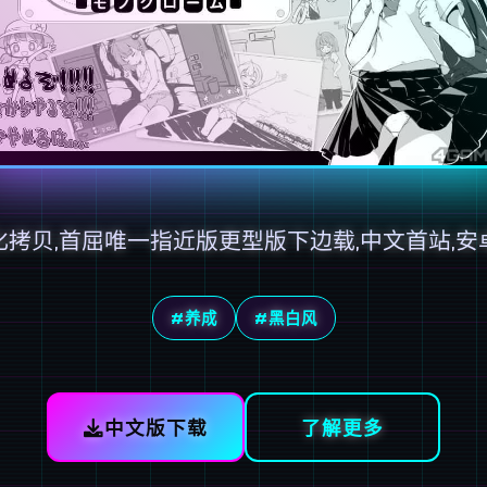
化拷贝,首屈唯一指近版更型版下边载,中文首站,安
#养成
#黑白风
中文版下载
了解更多