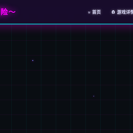
冒险～
⚒️ 首页
🧲 游戏详