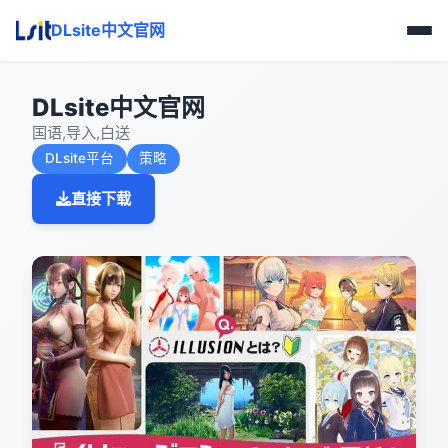
DLsite中文官网
DLsite中文官网
国语,导入,白送
DLsite平台
策略
直接下载