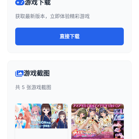
游戏下载
获取最新版本，立即体验精彩游戏
直接下载
游戏截图
共 5 张游戏截图