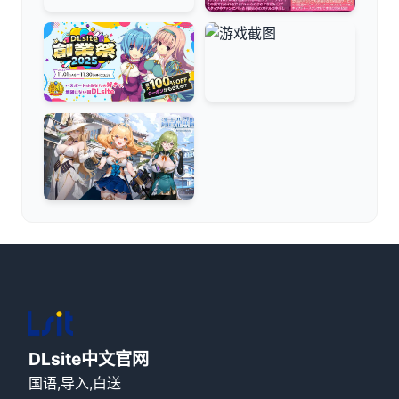
DLsite中文官网
国语,导入,白送