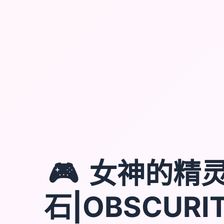
🎮
女神的精
石|OBSCURI