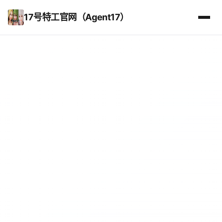
17号特工官网（Agent17）