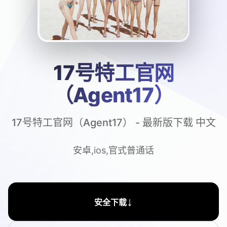
17号特工官网
（Agent17）
17号特工官网（Agent17） - 最新版下载 中文
安卓,ios,官式普通话
↓
安全下载