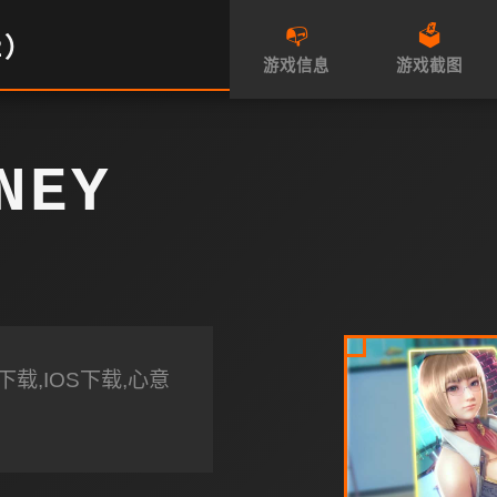
📭
🗳️
2）
游戏信息
游戏截图
NEY
载,IOS下载,心意