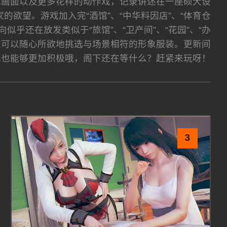
式的游戏画面以及更多花样的动作戏，记录讲述在一座硕大设
欲望。游戏加入完“酒馆”、“中华料因店”、“体育仓
乎还在放发类似于“旅馆”、“卫产间”、“花园”、“办
玩家可以随心所欲地挑选与场景相符的形象服装。更新间
现也能够更加积极哦，阁下还在等什么？赶紧来玩呀！
3