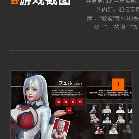
游戏截图
☎️
猛男更加的喜出望部，
施内部，迎接玩家
库”、“教室”等公共
公室”、“拷询室
1