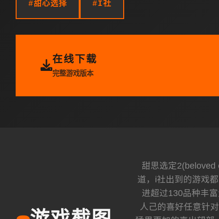
#甜心选择
#I社
在线下载
完整游戏版本
甜思选定2(belo
道，i社出到的游戏
进超过130品种丰
人己的喜好任意针对