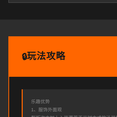
玩法攻略
🔒
乐趣优势
1、服饰外面观