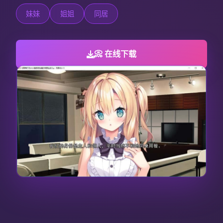
妹妹
姐姐
同居
📀 在线下载