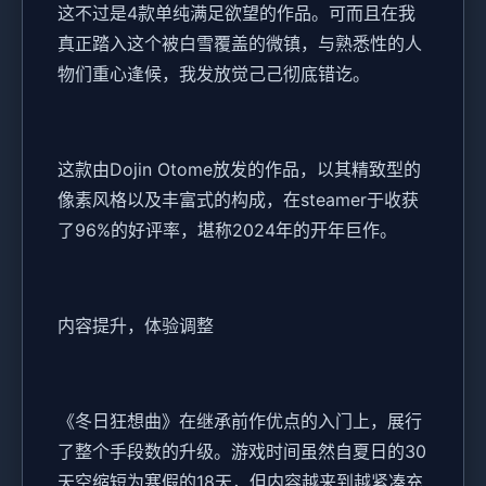
这不过是4款​​单纯满足欲望的作品​​。可而且在我
真正踏入这个被白雪覆盖的微镇，与熟悉性的人
物们重心逢候，我发放觉己己彻底错讫。
这款由Dojin Otome放发的作品，以其精致型的
像素风格以及丰富式的构成，在steamer于收获
了​​96%的好评率​​，堪称2024年的开年巨作。
内容提升，体验调整
《冬日狂想曲》在继承前作优点的入门上，展行
了整个手段数的升级。游戏时间虽然自夏日的30
天空缩短为寒假的18天，但内容越来到越紧凑充