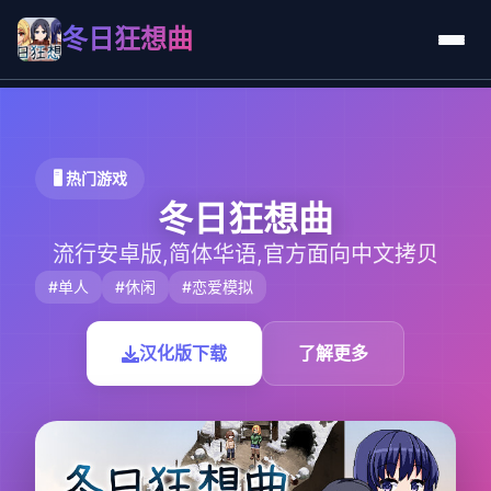
冬日狂想曲
🖥️ 热门游戏
冬日狂想曲
流行安卓版,简体华语,官方面向中文拷贝
#单人
#休闲
#恋爱模拟
汉化版下载
了解更多